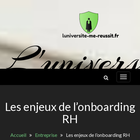
Skip
to
content
L'univers
me réuss
Les enjeux de l’onboarding
RH
EMPLOI ET SCOLARITÉ
Accueil
Entreprise
Les enjeux de l’onboarding RH