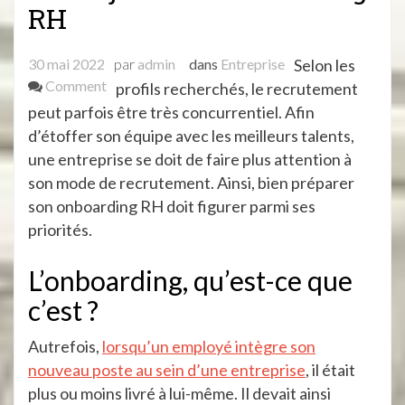
RH
30 mai 2022
par
admin
dans
Entreprise
Selon les
on
Comment
profils recherchés, le recrutement
Les
peut parfois être très concurrentiel. Afin
enjeux
d’étoffer son équipe avec les meilleurs talents,
de
une entreprise se doit de faire plus attention à
l’onboarding
son mode de recrutement. Ainsi, bien préparer
RH
son onboarding RH doit figurer parmi ses
priorités.
L’onboarding, qu’est-ce que
c’est ?
Autrefois,
lorsqu’un employé intègre son
nouveau poste au sein d’une entreprise
, il était
plus ou moins livré à lui-même. Il devait ainsi